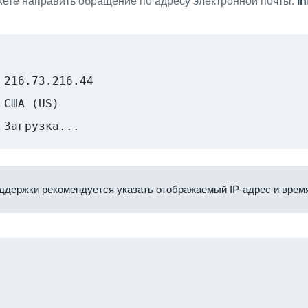
ете направить обращение по адресу электронной почты:
i
216.73.216.44
США (US)
Загрузка...
ддержки рекомендуется указать отображаемый IP-адрес и время