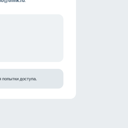
nfo@tnmk.ru
.
 попытки доступа.