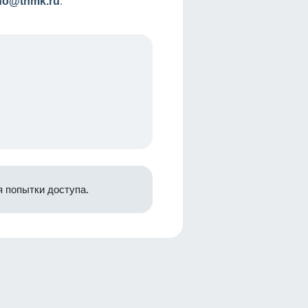
nfo@tnmk.ru
.
 попытки доступа.