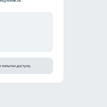
nfo@tnmk.ru
.
 попытки доступа.