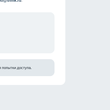
nfo@tnmk.ru
.
 попытки доступа.