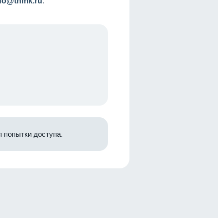
nfo@tnmk.ru
.
 попытки доступа.