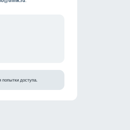
nfo@tnmk.ru
.
 попытки доступа.