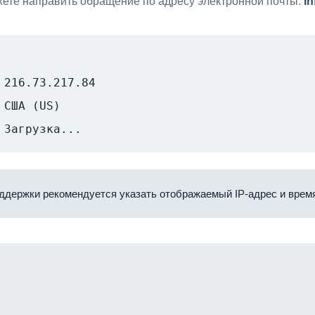
ете направить обращение по адресу электронной почты:
i
216.73.217.84
США (US)
Загрузка...
ддержки рекомендуется указать отображаемый IP-адрес и время