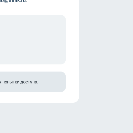
nfo@tnmk.ru
.
 попытки доступа.